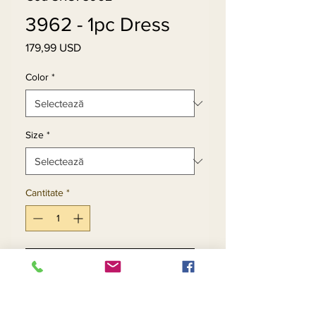
3962 - 1pc Dress
179,99 USD
Preț
Color
*
Size
*
Cantitate
*
Adaugă în coș
Cumpără acum