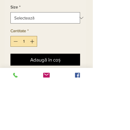
Size
*
Cantitate
*
Adaugă în coș
Cumpără acum
Gold & Black Sequin Dress 
In Chevron Pattern Design 
With Long Fringe Trims
Return and Refund Policy