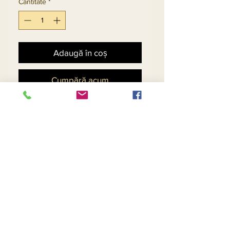
Cantitate
*
Adaugă în coș
Cumpără acum
Womens Sequin Dress In
Chevron Pattern With Long
Fringe Trims
Return and Refund Policy
Contact Us