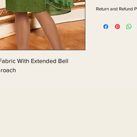
Return and Refund P
 Fabric With Extended Bell
Broach