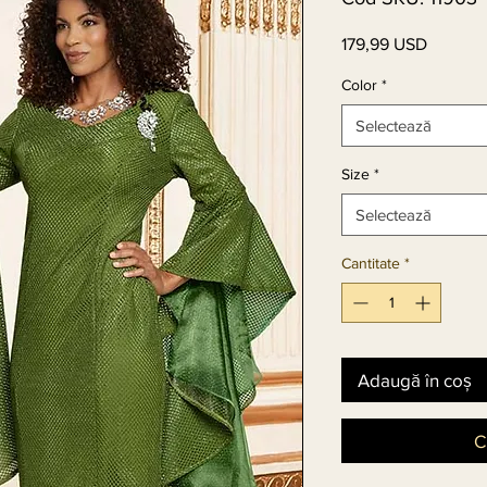
179,99 USD
Preț
Color
*
Selectează
Size
*
Selectează
Cantitate
*
Adaugă în coș
C