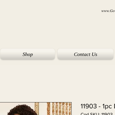
www.Goi
Shop
Contact Us
11903 - 1pc
Cod SKU: 11903