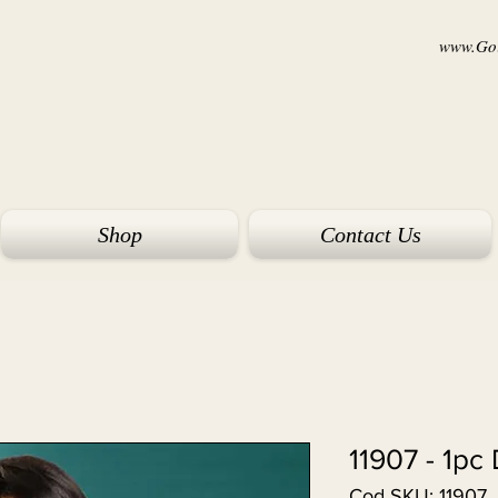
www.Goi
Shop
Contact Us
11907 - 1pc
Cod SKU: 11907