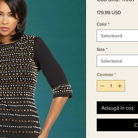
179,99 USD
Preț
Color
*
Selectează
Size
*
Selectează
Cantitate
*
Adaugă în coș
C