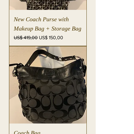
New Coach Purse with
Makeup Bag + Storage Bag
Preço normal
Preço promocional
US$ 419,00
US$ 150,00
Coach Bag