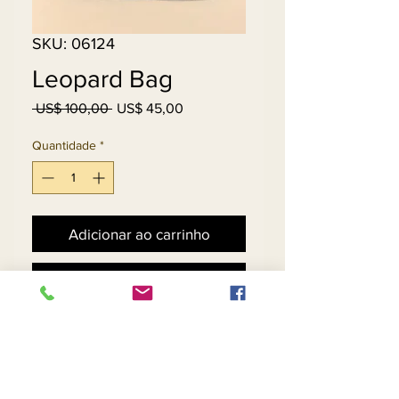
SKU: 06124
Leopard Bag
Preço
Preço
 US$ 100,00 
US$ 45,00
normal
promocional
Quantidade
*
Adicionar ao carrinho
Comprar
Black & Leopard