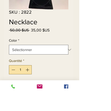
SKU : 2822
Necklace
Prix
Prix
 50,00 $US 
35,00 $US
original
promotionnel
Color
*
Quantité
*
Ajouter au panier
Commander et payer