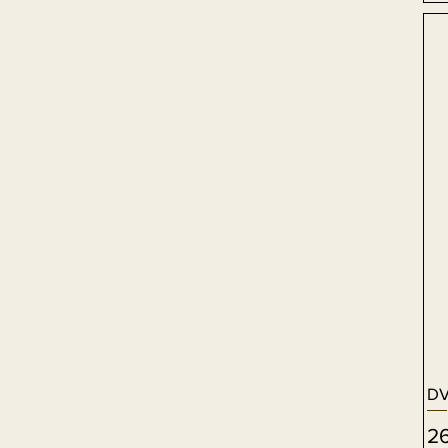
DV
Pr
2