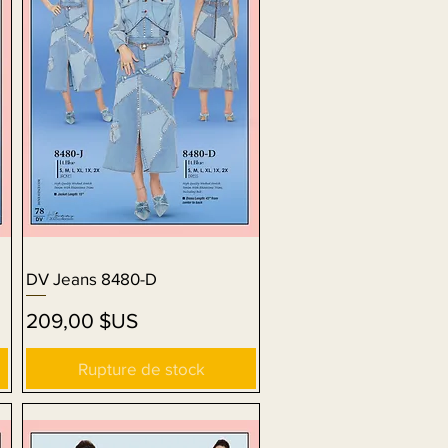
DV Jeans 8480-D
Aperçu rapide
Prix
209,00 $US
Rupture de stock