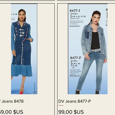
 Jeans 8478
Aperçu rapide
DV Jeans 8477-P
Aperçu rapide
ix
Prix
69,00 $US
99,00 $US