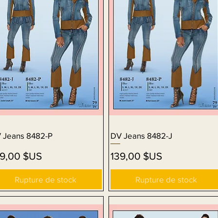
 Jeans 8482-P
Aperçu rapide
DV Jeans 8482-J
Aperçu rapide
ix
Prix
09,00 $US
139,00 $US
Rupture de stock
Rupture de stock