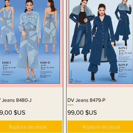
 Jeans 8480-J
Aperçu rapide
DV Jeans 8479-P
Aperçu rapide
ix
Prix
39,00 $US
99,00 $US
Rupture de stock
Rupture de stock