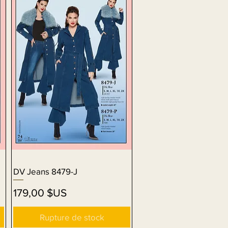
DV Jeans 8479-J
Aperçu rapide
Prix
179,00 $US
Rupture de stock