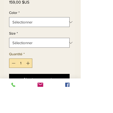
Prix
159,00 $US
Color
*
Size
*
Quantité
*
Ajouter au panier
Commander et payer
Long Sleeve High Collar 