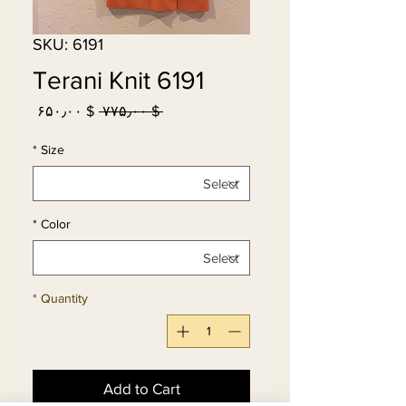
SKU: 6191
Terani Knit 6191
Sale
Regular
$ ۶۵۰٫۰۰
 $ ۷۷۵٫۰۰ 
Price
Price
*
Size
*
Color
*
Quantity
Add to Cart