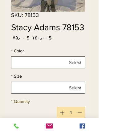
SKU: 78153
Stacy Adams 78153
Sale
Regular
$ ۷۵٫۰۰
 $ ۱۵۰٫۰۰ 
Price
Price
*
Color
*
Size
*
Quantity
Add to Cart