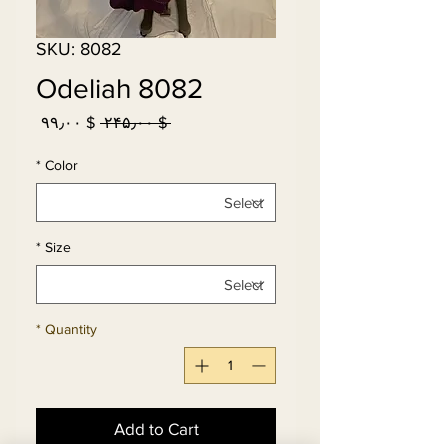
SKU: 8082
Odeliah 8082
Sale
Regular
$ ۹۹٫۰۰
 $ ۲۴۵٫۰۰ 
Price
Price
*
Color
*
Size
*
Quantity
Add to Cart