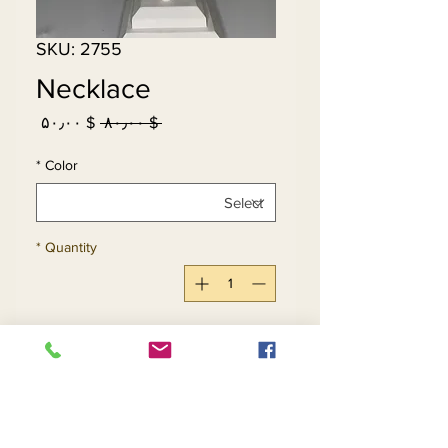
SKU: 2755
Necklace
Sale
Regular
$ ۵۰٫۰۰
 $ ۸۰٫۰۰ 
Price
Price
*
Color
*
Quantity
Add to Cart
Buy Now