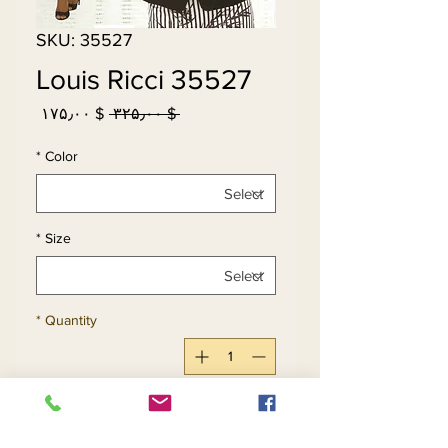
SKU: 35527
Louis Ricci 35527
Sale
Regular
$ ۱۷۵٫۰۰
 $ ۳۲۵٫۰۰ 
Price
Price
*
Color
*
Size
*
Quantity
Add to Cart