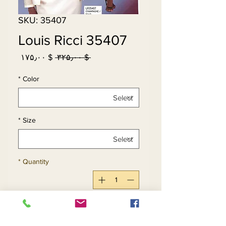
SKU: 35407
Louis Ricci 35407
Sale
Regular
$ ۱۷۵٫۰۰
 $ ۳۲۵٫۰۰ 
Price
Price
*
Color
*
Size
*
Quantity
Add to Cart