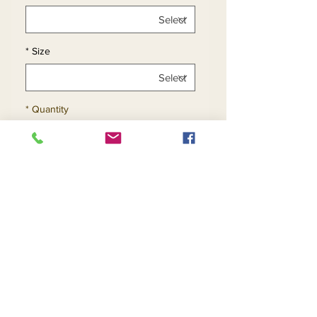
*
Size
*
Quantity
Add to Cart
Buy Now
Ginuwine Fox Collar