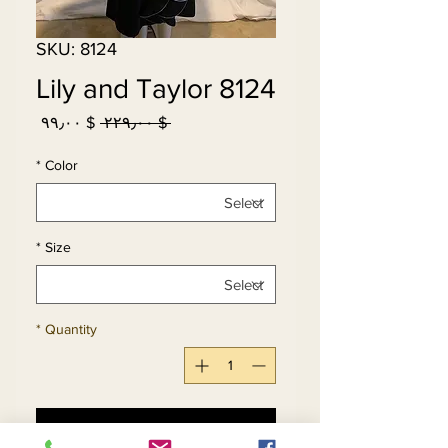
SKU: 8124
Lily and Taylor 8124
Sale
Regular
$ ۹۹٫۰۰
 $ ۲۲۹٫۰۰ 
Price
Price
*
Color
*
Size
*
Quantity
Add to Cart