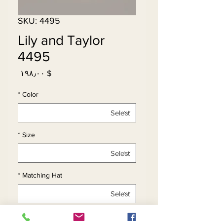
SKU: 4495
Lily and Taylor
4495
Price
$ ۱۹۸٫۰۰
*
Color
*
Size
*
Matching Hat
*
Quantity