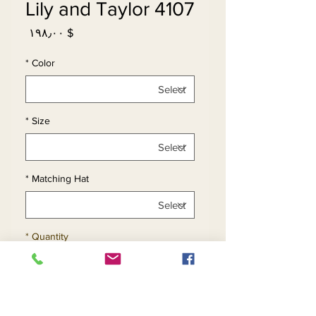
Lily and Taylor 4107
Price
$ ۱۹۸٫۰۰
*
Color
*
Size
*
Matching Hat
*
Quantity
Add to Cart