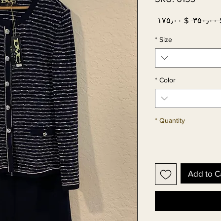
Sale
Regular
$ ۱۷۵٫۰۰
 $ ۳
Price
Price
*
Size
*
Color
*
Quantity
Add to C