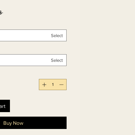
۵۰٫۰۰ 
Select
Select
art
Buy Now