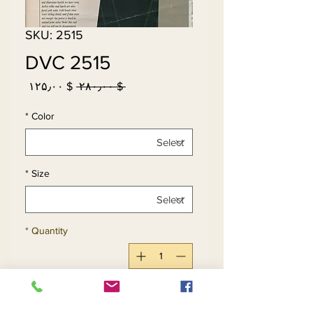
SKU: 2515
DVC 2515
Sale
Regular
$ ۱۲۵٫۰۰
 $ ۲۸۰٫۰۰ 
Price
Price
*
Color
*
Size
*
Quantity
Add to Cart