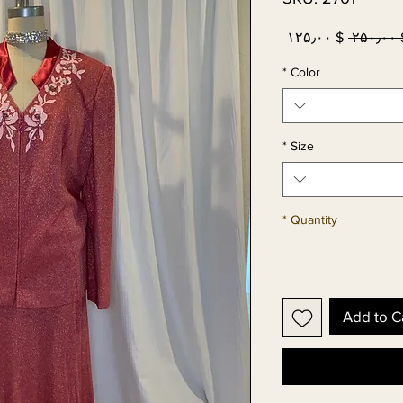
Sale
Regular
$ ۱۲۵٫۰۰
 $ ۲
Price
Price
*
Color
*
Size
*
Quantity
Add to C