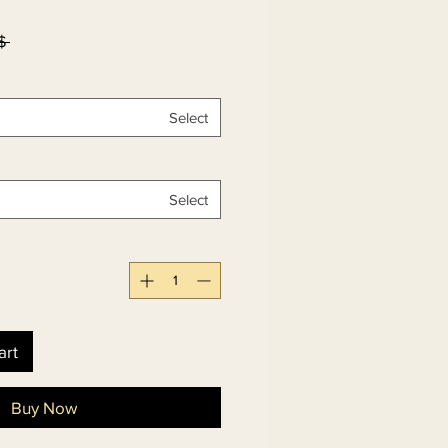
۵۰٫۰۰ 
Select
Select
art
Buy Now