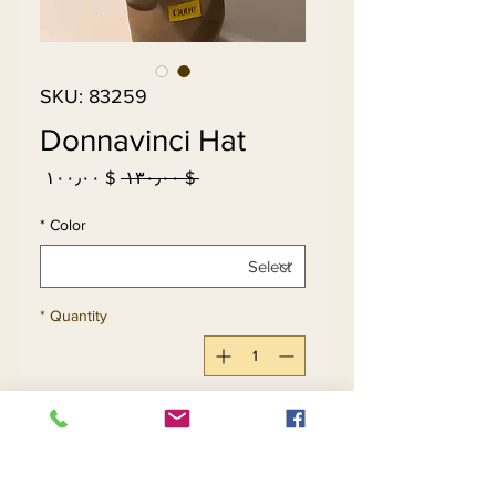
SKU: 83259
Donnavinci Hat
Sale
Regular
$ ۱۰۰٫۰۰
 $ ۱۳۰٫۰۰ 
Price
Price
*
Color
*
Quantity
Add to Cart
Buy Now