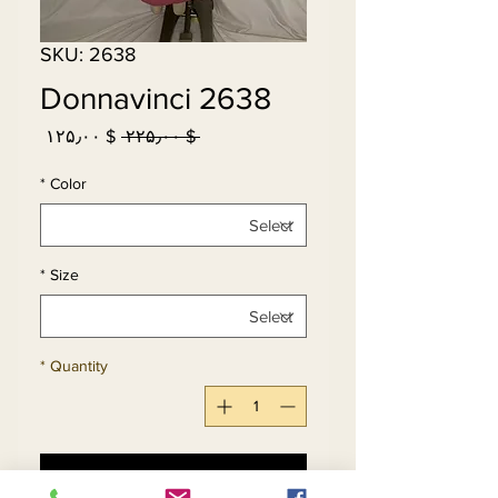
SKU: 2638
Donnavinci 2638
Sale
Regular
$ ۱۲۵٫۰۰
 $ ۲۲۵٫۰۰ 
Price
Price
*
Color
*
Size
*
Quantity
Add to Cart