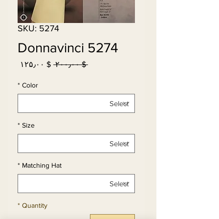
SKU: 5274
Donnavinci 5274
Sale
Regular
$ ۱۲۵٫۰۰
 $ ۲۰۰٫۰۰ 
Price
Price
*
Color
*
Size
*
Matching Hat
*
Quantity