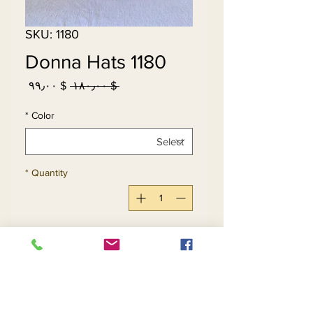
SKU: 1180
Donna Hats 1180
Sale
Regular
$ ۹۹٫۰۰
 $ ۱۸۰٫۰۰ 
Price
Price
*
Color
*
Quantity
Add to Cart
Buy Now