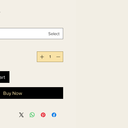
 
Select
art
Buy Now