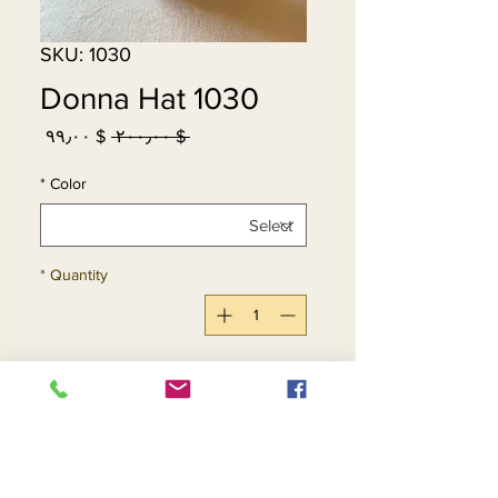
SKU: 1030
Donna Hat 1030
Sale
Regular
$ ۹۹٫۰۰
 $ ۲۰۰٫۰۰ 
Price
Price
*
Color
*
Quantity
Add to Cart
Buy Now