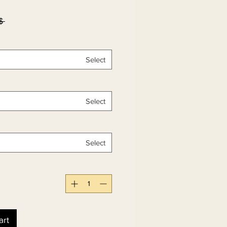
۶۹٫۰۰ 
Select
Select
Select
art