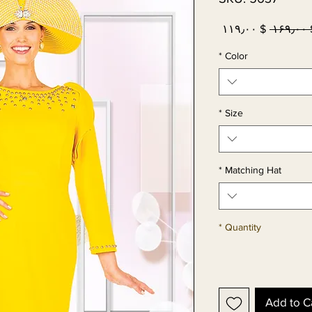
Sale
Regular
$ ۱۱۹٫۰۰
 $ ۱
Price
Price
*
Color
*
Size
*
Matching Hat
*
Quantity
Add to C