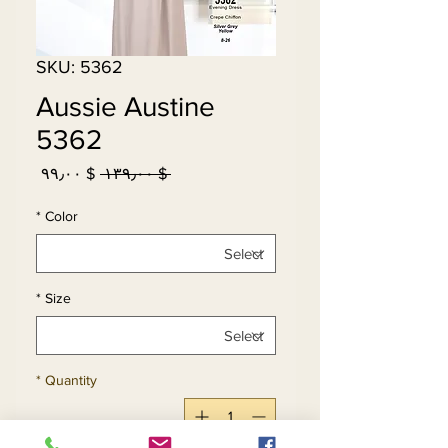
SKU: 5362
Aussie Austine
5362
Sale
Regular
$ ۹۹٫۰۰
 $ ۱۳۹٫۰۰ 
Price
Price
*
Color
*
Size
*
Quantity