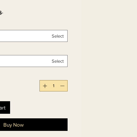
۳۹٫۰۰ 
Select
Select
art
Buy Now