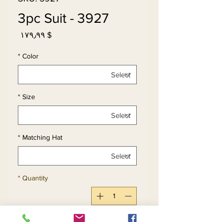
3927 - 3pc Suit
Price
$ ۱۷۹٫۹۹
*
Color
*
Size
*
Matching Hat
*
Quantity