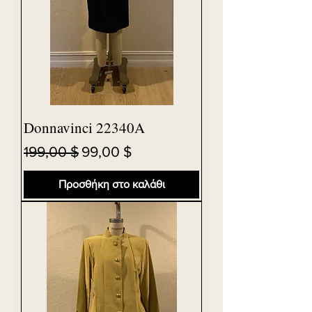
Donnavinci 22340A
Κανονική τιμή
Τιμή Έκπτωσης
199,00 $
99,00 $
Προσθήκη στο καλάθι