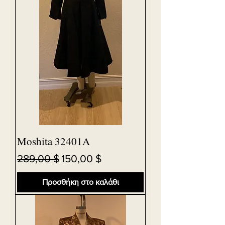
Moshita 32401A
Κανονική τιμή
Τιμή Έκπτωσης
289,00 $
150,00 $
Προσθήκη στο καλάθι