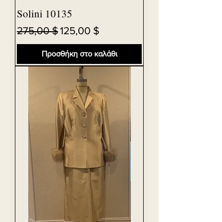
Solini 10135
Κανονική τιμή
Τιμή Έκπτωσης
275,00 $
125,00 $
Προσθήκη στο καλάθι