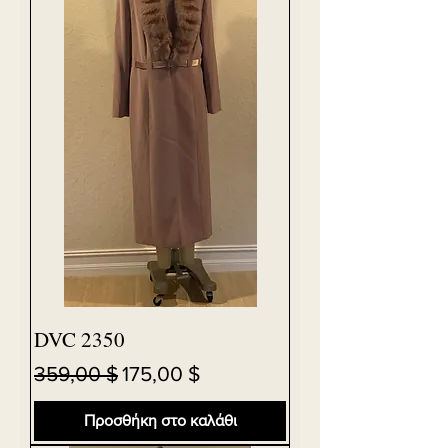
DVC 2350
Κανονική τιμή
Τιμή Έκπτωσης
359,00 $
175,00 $
Προσθήκη στο καλάθι