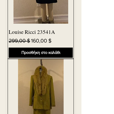
Louise Ricci 23541A
Κανονική τιμή
Τιμή Έκπτωσης
299,00 $
160,00 $
Προσθήκη στο καλάθι