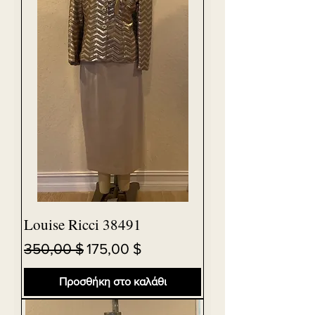
Louise Ricci 38491
Κανονική τιμή
Τιμή Έκπτωσης
350,00 $
175,00 $
Προσθήκη στο καλάθι