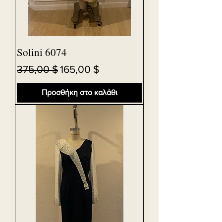
Solini 6074
Κανονική τιμή
Τιμή Έκπτωσης
375,00 $
165,00 $
Προσθήκη στο καλάθι