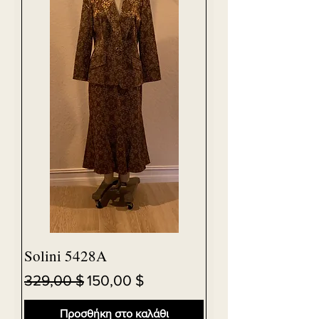
Solini 5428A
Κανονική τιμή
Τιμή Έκπτωσης
329,00 $
150,00 $
Προσθήκη στο καλάθι