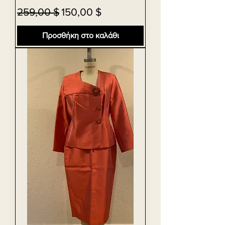
Κανονική τιμή
Τιμή Έκπτωσης
259,00 $
150,00 $
Προσθήκη στο καλάθι