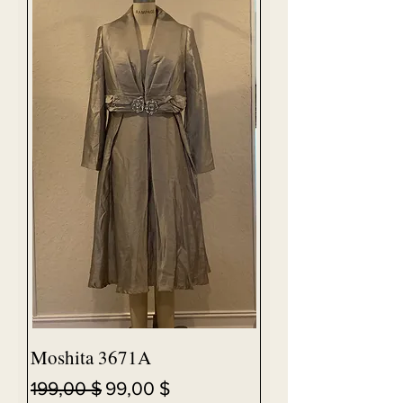
Moshita 3671A
Κανονική τιμή
Τιμή Έκπτωσης
199,00 $
99,00 $