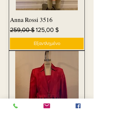
Anna Rossi 3516
Κανονική τιμή
Τιμή Έκπτωσης
259,00 $
125,00 $
Εξαντλημένο