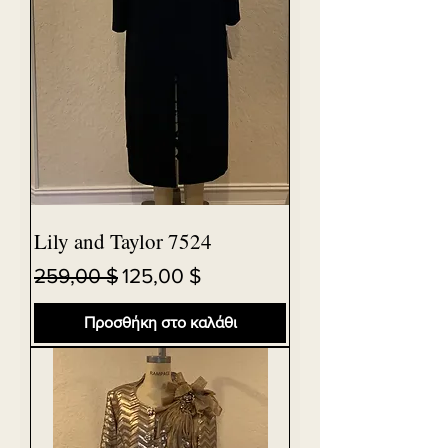
Lily and Taylor 7524
Κανονική τιμή
Τιμή Έκπτωσης
259,00 $
125,00 $
Προσθήκη στο καλάθι