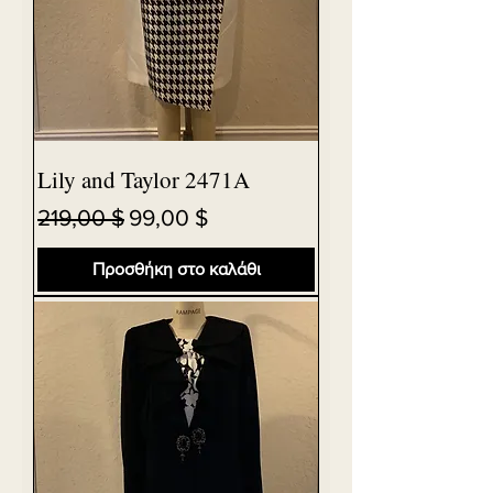
Lily and Taylor 2471A
Κανονική τιμή
Τιμή Έκπτωσης
219,00 $
99,00 $
Προσθήκη στο καλάθι