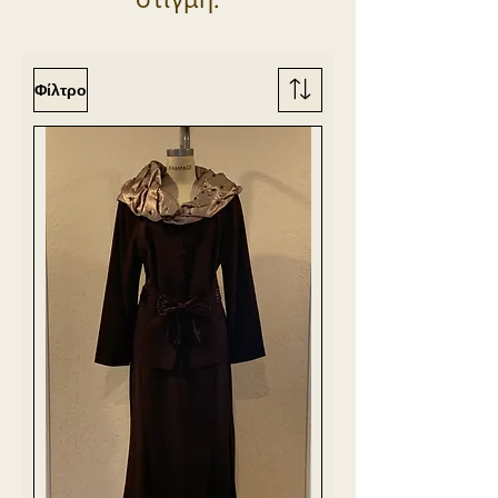
Φίλτρο