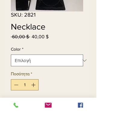
SKU: 2821
Necklace
 60,00 $ 
40,00 $
Κανονική
Τιμή
τιμή
Έκπτωσης
Color
*
Ποσότητα
*
Προσθήκη στο καλάθι
Αγορά τώρα