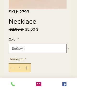
SKU: 2793
Necklace
 62,00 $ 
35,00 $
Κανονική
Τιμή
τιμή
Έκπτωσης
Color
*
Ποσότητα
*
Προσθήκη στο καλάθι
Αγορά τώρα