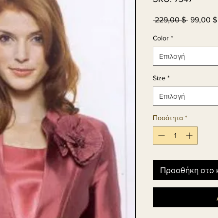
 229,00 $ 
99,00 $
Κανονικ
τιμή
Color
*
Επιλογή
Size
*
Επιλογή
Ποσότητα
*
Προσθήκη στο 