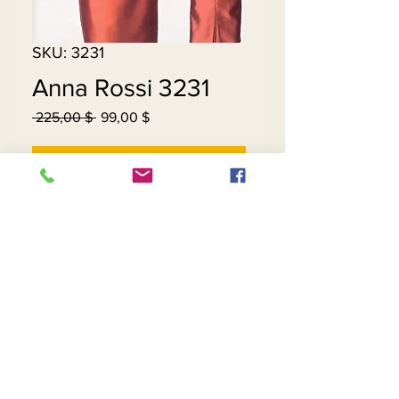
SKU: 3231
Anna Rossi 3231
 225,00 $ 
99,00 $
Κανονική
Τιμή
τιμή
Έκπτωσης
Εξαντλημένο
Contact Us
Returns
About Us
Privacy
Telephone:
(954) 710-5440
Email:
goingnstylellc@gmail.com
Office: 711 NW 135th Way, Plantation, Florida
33325