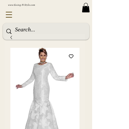
www.Going-N-Style.com