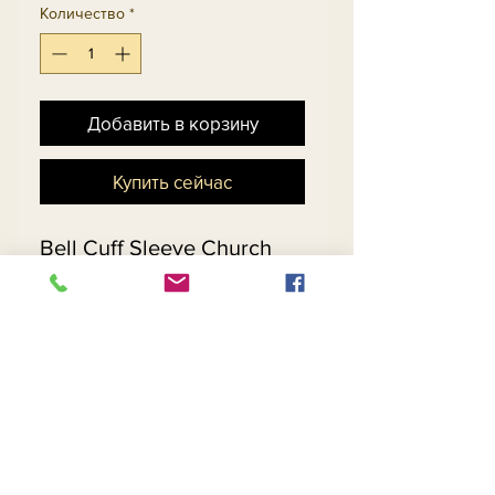
Количество
*
Добавить в корзину
Купить сейчас
Bell Cuff Sleeve Church
Suit Embellished With
Multi-Size Rhinestones In
Exclusive Jacquard Knitted
Yarn.
Matching Hat 13300 - $229
Return and Refund Policy