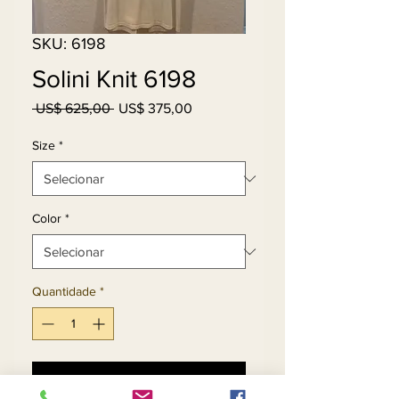
SKU: 6198
Solini Knit 6198
Preço
Preço
 US$ 625,00 
US$ 375,00
normal
promocional
Size
*
Color
*
Quantidade
*
Adicionar ao carrinho