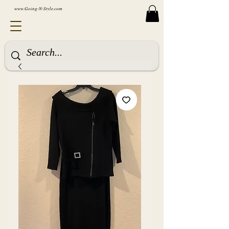
www.Going-N-Style.com