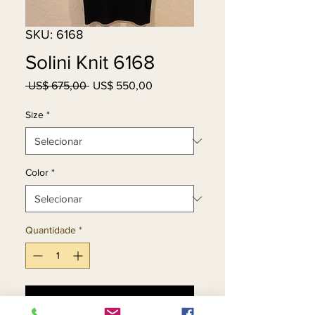
SKU: 6168
Solini Knit 6168
Preço
Preço
 US$ 675,00 
US$ 550,00
normal
promocional
Size
*
Color
*
Quantidade
*
Adicionar ao carrinho