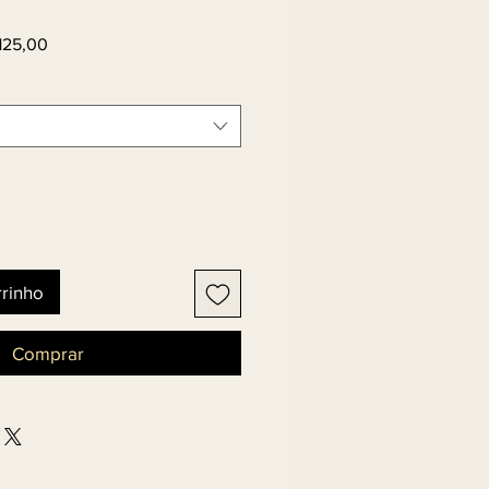
Preço
125,00
l
promocional
rrinho
Comprar