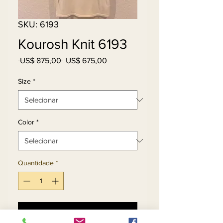
SKU: 6193
Kourosh Knit 6193
Preço
Preço
 US$ 875,00 
US$ 675,00
normal
promocional
Size
*
Color
*
Quantidade
*
Adicionar ao carrinho