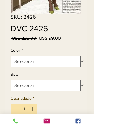
SKU: 2426
DVC 2426
Preço
Preço
 US$ 225,00 
US$ 99,00
normal
promocional
Color
*
Size
*
Quantidade
*
Adicionar ao carrinho