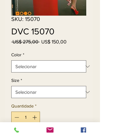
SKU: 15070
DVC 15070
Preço
Preço
 US$ 275,00 
US$ 150,00
normal
promocional
Color
*
Size
*
Quantidade
*
Adicionar ao carrinho