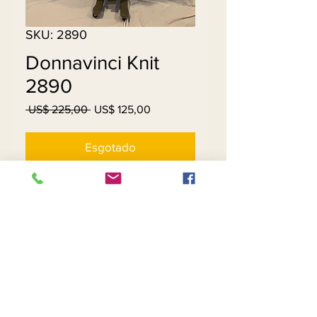
SKU: 2890
Donnavinci Knit
2890
Preço
Preço
 US$ 225,00 
US$ 125,00
normal
promocional
Esgotado
Knit
Contact Us
Returns
About Us
Privacy
Telephone:
(954) 710-5440