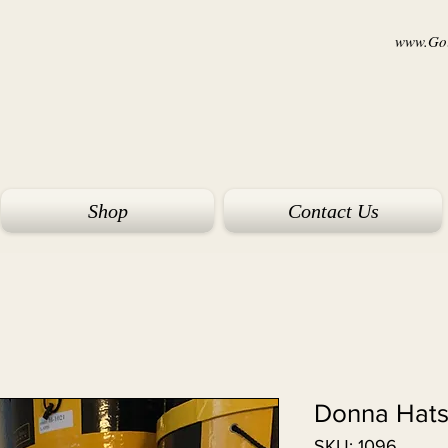
www.Goi
Shop
Contact Us
Donna Hats
SKU: 1096