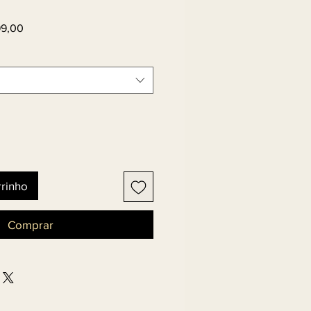
Preço
99,00
l
promocional
rrinho
Comprar