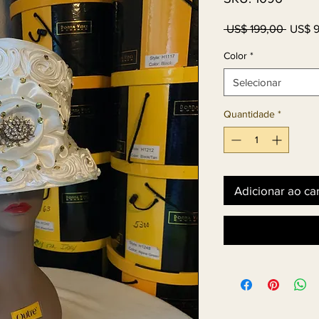
Preço
 US$ 199,00 
US$ 
norma
Color
*
Selecionar
Quantidade
*
Adicionar ao ca