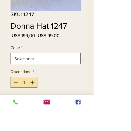
SKU: 1247
Donna Hat 1247
Preço
Preço
 US$ 199,00 
US$ 99,00
normal
promocional
Color
*
Quantidade
*
Adicionar ao carrinho
Comprar