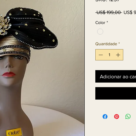
Preço
 US$ 199,00 
US$ 
norma
Color
*
Quantidade
*
Adicionar ao ca