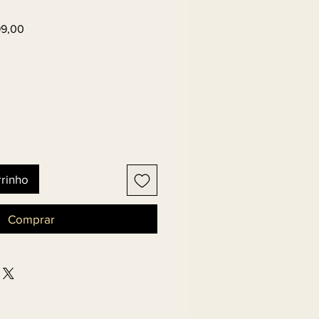
Preço
99,00
l
promocional
rrinho
Comprar